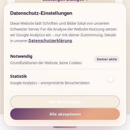
Datenschutz-Einstellungen
Anfragen
Diese Website lädt Schriften und Bilder lokal von unserem
Schweizer Server. Für die Analyse der Website-Nutzung setzen
wir Google Analytics ein – nur mit deiner Zustimmung. Details
in unserer
Datenschutzerklärung
.
Notwendig
Immer aktiv
Grundfunktionen der Website, keine Cookies
🔄 RELAUNCH
Statistik
Hast du schon eine Website? Dann
Google Analytics – anonymisierte Besucherdaten
lohnt sich ein Relaunch.
ab CHF 1'490.–
Nur Notwendige
Alle akzeptieren
Deine bestehende WordPress-, Wix- oder
Leistungen
Pakete
🧭 Finder
Offerte
Kontakt
Jimdo-Seite wird komplett neu gebaut –