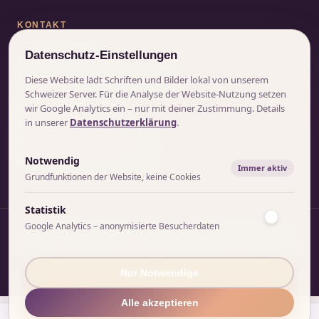
KONTAKT
+41 79 171 03 09
Datenschutz-Einstellungen
hello@mightyempowerment.com
Diese Website lädt Schriften und Bilder lokal von unserem
Schweizer Server. Für die Analyse der Website-Nutzung setzen
Instagram
wir Google Analytics ein – nur mit deiner Zustimmung. Details
in unserer
Datenschutzerklärung
.
Mighty Empowerment
Salon de Beauté Maity Simon
Gerbergasse 24, 4001 Basel
Notwendig
Immer aktiv
Grundfunktionen der Website, keine Cookies
Statistik
Google Analytics – anonymisierte Besucherdaten
©
2026
Mighty Empowerment · Ein Geschäftsbereich der
Einzelfirma Salon de Beauté Maity Simon · Designed in Basel
◆
Nur Notwendige
Alle akzeptieren